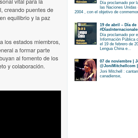
onal vital para la
Día proclamado por 
las Naciones Unidas 
al, creando puentes de
2004 , con el objetivo de conmemorar
n equilibrio y la paz
19 de abril – Día d
#DíasInternacionale
Día proclamado por 
Información Pública 
 a los estados miembros,
el 19 de febrero de 
eneral a formar parte
Lengua China e...
ibuyan al fomento de los
07 de noviembre | Jo
eto y colaboración.
@JoniMitchellcom |
Joni Mitchell : canta
canadiense,