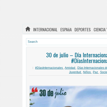
INTERNACIONAL
ESPAñA
DEPORTES
CIENCIA
30 de julio – Día Internacion
#DíasInternacion
#DíasInternacionales
,
Amistad
,
Días Internacionales d
Juventud
,
Niños
,
Paz
,
Soci