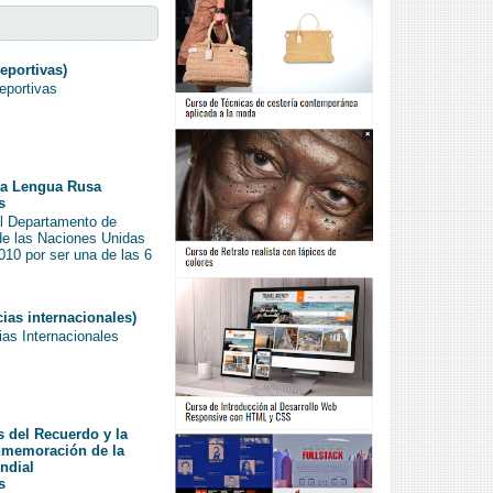
eportivas)
eportivas
 la Lengua Rusa
s
el Departamento de
de las Naciones Unidas
2010 por ser una de las 6
ias internacionales)
ias Internacionales
s del Recuerdo y la
nmemoración de la
ndial
s