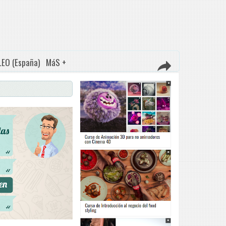
EO (España)
MáS +