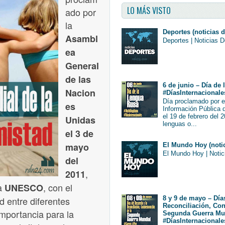
LO MÁS VISTO
ado por
la
Deportes (noticias d
Asambl
Deportes | Noticias D
ea
General
de las
6 de junio – Día de
Nacion
#DíasInternacionale
Día proclamado por 
es
Información Pública 
el 19 de febrero del 
Unidas
lenguas o...
el 3 de
mayo
El Mundo Hoy (notic
El Mundo Hoy | Notic
del
,
2011
la
, con el
UNESCO
8 y 9 de mayo – Día
d entre diferentes
Reconciliación, Co
importancia para la
Segunda Guerra Mu
#DíasInternacionale